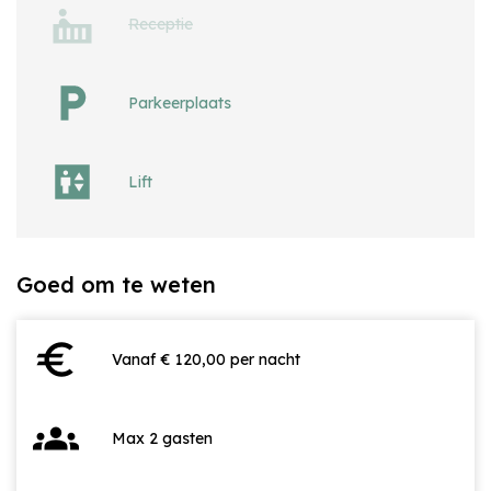
Receptie
Parkeerplaats
Lift
Goed om te weten
euro
Vanaf € 120,00 per nacht
groups
Max 2 gasten