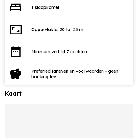
bed
1 slaapkamer
aspect_ratio
Oppervlakte: 20 tot 25 m²
date_range
Minimum verblijf 7 nachten
savings
Preferred tarieven en voorwaarden - geen
booking fee
Kaart