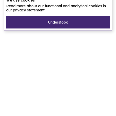
We use cookies
Read more about our functional and analytical cookies in
our
privacy statement
.
Understood
Pagina's
Home
Ons verhaal
Laat ons een accommodatie zoeken
FAQ
Privacy statement
Algemene voorwaarden
Bestemmingen
Amsterdam