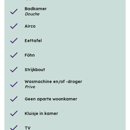
Badkamer
check
Douche
check
Airco
check
Eettafel
check
Föhn
check
Strijkbout
Wasmachine en/of -droger
check
Prive
check
Geen aparte woonkamer
check
Kluisje in kamer
check
TV