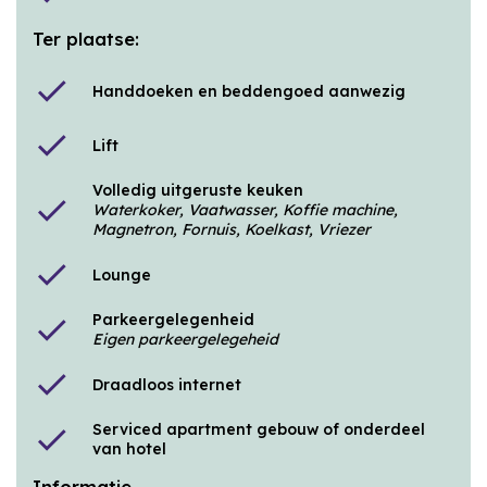
Ter plaatse:
check
Handdoeken en beddengoed aanwezig
check
Lift
Volledig uitgeruste keuken
check
Waterkoker, Vaatwasser, Koffie machine,
Magnetron, Fornuis, Koelkast, Vriezer
check
Lounge
Parkeergelegenheid
check
Eigen parkeergelegeheid
check
Draadloos internet
Serviced apartment gebouw of onderdeel
check
van hotel
Informatie