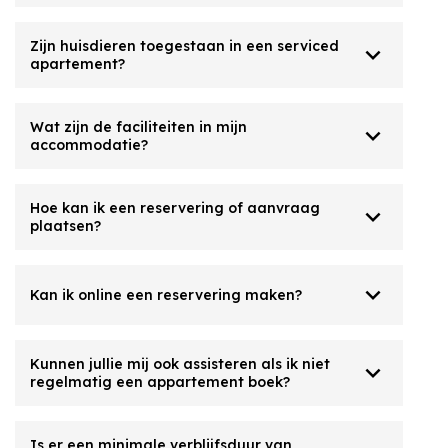
Zijn huisdieren toegestaan in een serviced
expand_more
apartement?
Wat zijn de faciliteiten in mijn
expand_more
accommodatie?
Hoe kan ik een reservering of aanvraag
expand_more
plaatsen?
expand_more
Kan ik online een reservering maken?
Kunnen jullie mij ook assisteren als ik niet
expand_more
regelmatig een appartement boek?
Is er een minimale verblijfsduur van