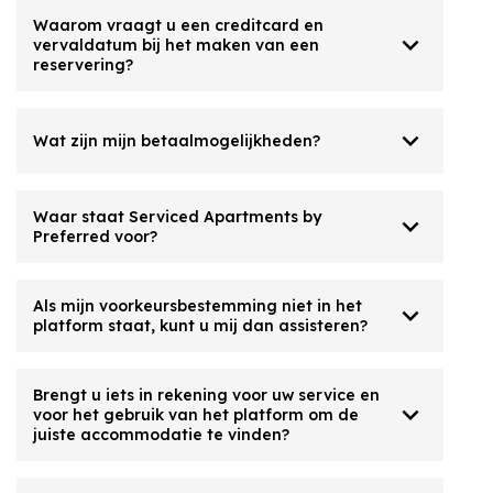
Waarom vraagt ​​u een ​​creditcard en
expand_more
vervaldatum bij het maken van een
reservering?
expand_more
Wat zijn mijn betaalmogelijkheden?
Waar staat Serviced Apartments by
expand_more
Preferred voor?
Als mijn voorkeursbestemming niet in het
expand_more
platform staat, kunt u mij dan assisteren?
Brengt u iets in rekening voor uw service en
expand_more
voor het gebruik van het platform om de
juiste accommodatie te vinden?