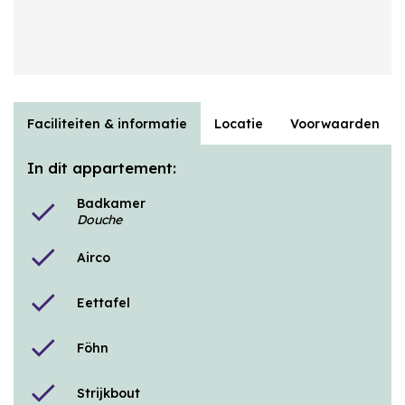
Faciliteiten & informatie
Locatie
Voorwaarden
In dit appartement:
Badkamer
check
Douche
check
Airco
check
Eettafel
check
Föhn
check
Strijkbout