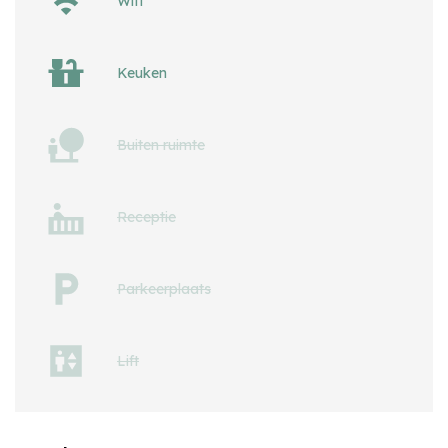
Wifi
Keuken
Buiten ruimte
Receptie
Parkeerplaats
Lift