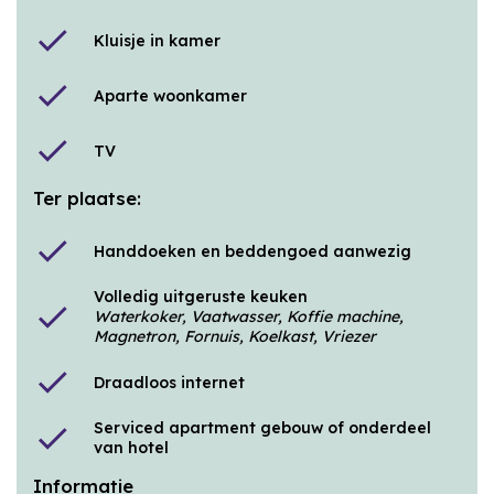
check
Kluisje in kamer
check
Aparte woonkamer
check
TV
Ter plaatse:
check
Handdoeken en beddengoed aanwezig
Volledig uitgeruste keuken
check
Waterkoker, Vaatwasser, Koffie machine,
Magnetron, Fornuis, Koelkast, Vriezer
check
Draadloos internet
Serviced apartment gebouw of onderdeel
check
van hotel
Informatie