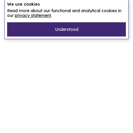
We use cookies
Read more about our functional and analytical cookies in
our
privacy statement
.
Understood
Pagina's
Home
Ons verhaal
Laat ons een accommodatie zoeken
FAQ
Privacy statement
Algemene voorwaarden
Bestemmingen
Amsterdam