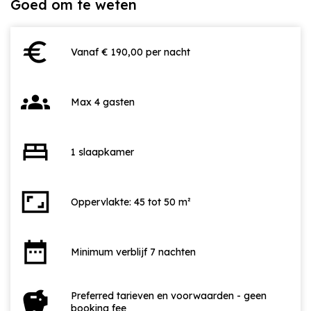
Goed om te weten
euro
Vanaf € 190,00 per nacht
groups
Max 4 gasten
bed
1 slaapkamer
aspect_ratio
Oppervlakte: 45 tot 50 m²
date_range
Minimum verblijf 7 nachten
savings
Preferred tarieven en voorwaarden - geen
booking fee