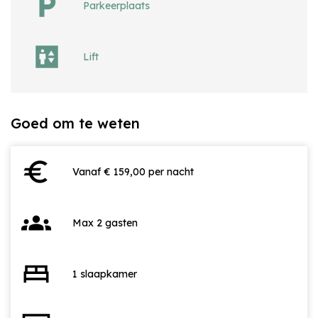
Parkeerplaats
Lift
Goed om te weten
euro
Vanaf € 159,00 per nacht
groups
Max 2 gasten
bed
1 slaapkamer