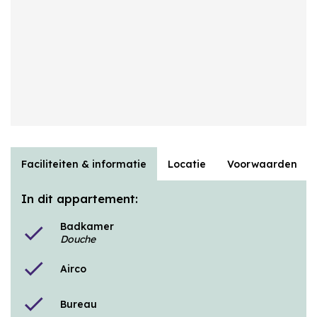
Faciliteiten & informatie
Locatie
Voorwaarden
In dit appartement:
Badkamer
check
Douche
check
Airco
check
Bureau