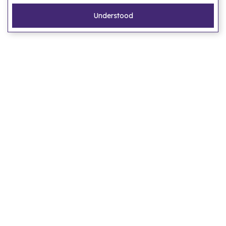
Understood
Pagina's
Home
Ons verhaal
Laat ons een accommodatie zoeken
FAQ
Privacy statement
Algemene voorwaarden
Bestemmingen
Amsterdam
Barcelona
Berlijn
Brussel