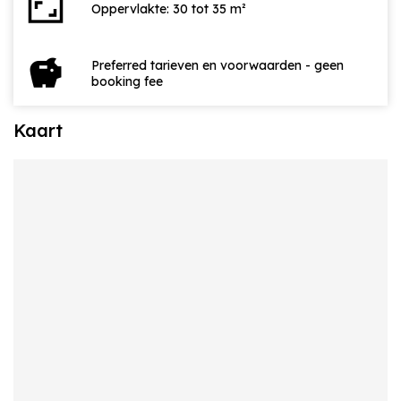
aspect_ratio
Oppervlakte: 30 tot 35 m²
savings
Preferred tarieven en voorwaarden - geen
booking fee
Kaart