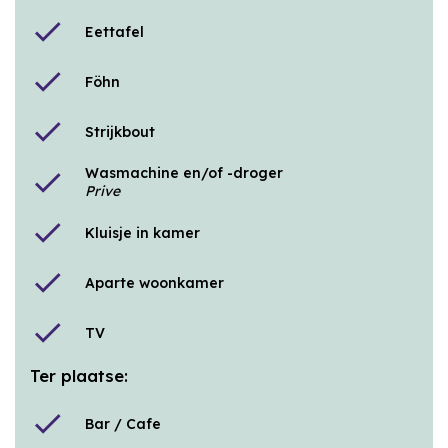
check
Eettafel
check
Föhn
check
Strijkbout
Wasmachine en/of -droger
check
Prive
check
Kluisje in kamer
check
Aparte woonkamer
check
TV
Ter plaatse:
check
Bar / Cafe