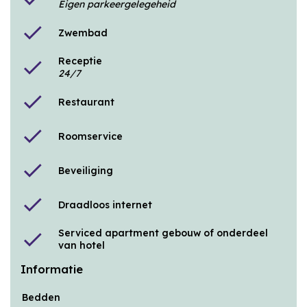
Eigen parkeergelegeheid
check
Zwembad
Receptie
check
24/7
check
Restaurant
check
Roomservice
check
Beveiliging
check
Draadloos internet
Serviced apartment gebouw of onderdeel
check
van hotel
Informatie
Bedden