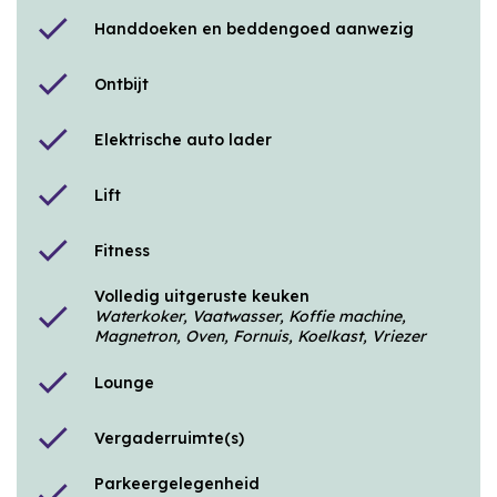
check
Handdoeken en beddengoed aanwezig
check
Ontbijt
check
Elektrische auto lader
check
Lift
check
Fitness
Volledig uitgeruste keuken
check
Waterkoker, Vaatwasser, Koffie machine,
Magnetron, Oven, Fornuis, Koelkast, Vriezer
check
Lounge
check
Vergaderruimte(s)
Parkeergelegenheid
check