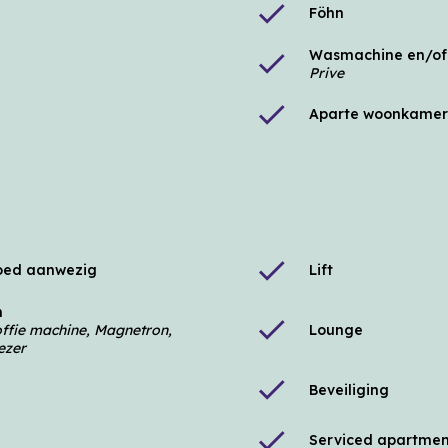
check
Föhn
Wasmachine en/of
check
Prive
check
Aparte woonkamer
check
oed aanwezig
Lift
n
check
ffie machine, Magnetron,
Lounge
ezer
check
Beveiliging
check
Serviced apartmen