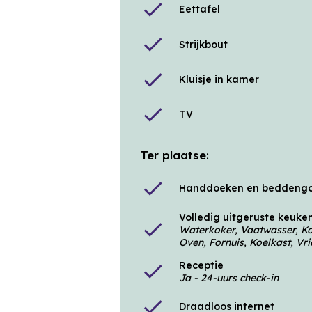
check
Eettafel
check
Strijkbout
check
Kluisje in kamer
check
TV
Ter plaatse:
check
Handdoeken en beddeng
Volledig uitgeruste keuke
check
Waterkoker, Vaatwasser, Ko
Oven, Fornuis, Koelkast, Vri
Receptie
check
Ja - 24-uurs check​-​in
check
Draadloos internet