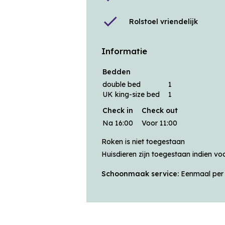
check
Rolstoel vriendelijk
Informatie
Bedden
double bed
1
UK king-size bed
1
Check in
Check out
Na 16:00
Voor 11:00
Roken is niet toegestaan
Huisdieren zijn toegestaan indien v
Schoonmaak service:
Eenmaal per