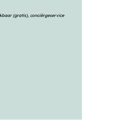
n
kbaar (gratis), conciërgeservice