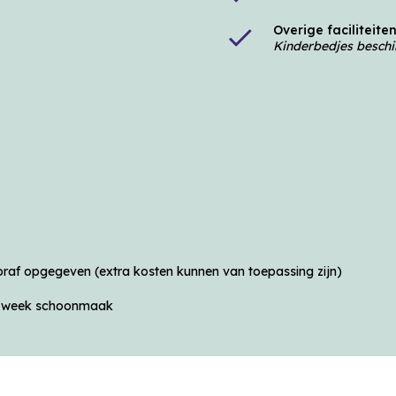
Overige faciliteite
check
Kinderbedjes beschi
ooraf opgegeven (extra kosten kunnen van toepassing zijn)
 week schoonmaak