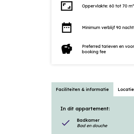
aspect_ratio
Oppervlakte: 60 tot 70 m²
date_range
Minimum verblijf 90 nach
savings
Preferred tarieven en vo
booking fee
Faciliteiten & informatie
Locatie
In dit appartement:
Badkamer
check
Bad en douche