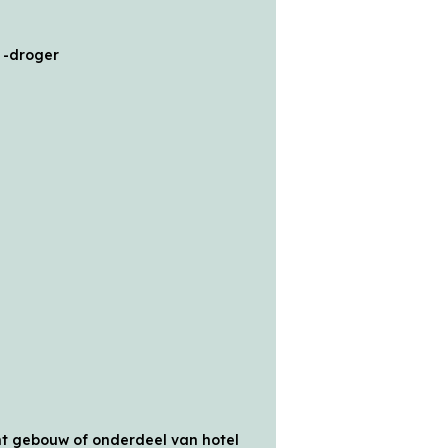
 -droger
t gebouw of onderdeel van hotel