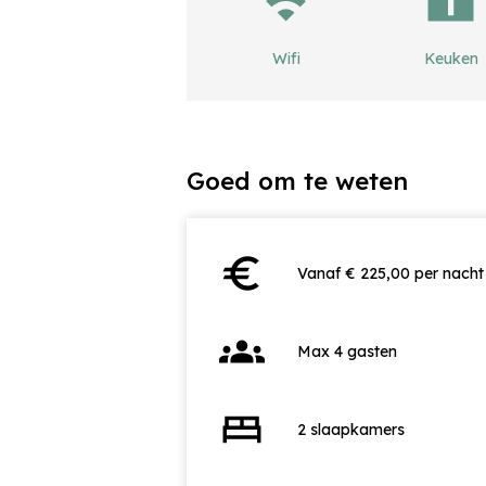
Wifi
Keuken
Goed om te weten
euro
Vanaf € 225,00 per nacht
groups
Max 4 gasten
bed
2 slaapkamers