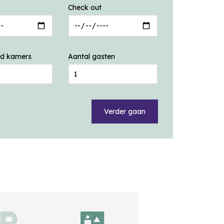
Check out
id kamers
Aantal gasten
Verder gaan