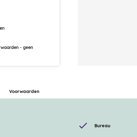
ten
orwaarden - geen
Voorwaarden
check
Bureau