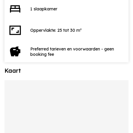
bed
1 slaapkamer
aspect_ratio
Oppervlakte: 25 tot 30 m²
savings
Preferred tarieven en voorwaarden - geen
booking fee
Kaart