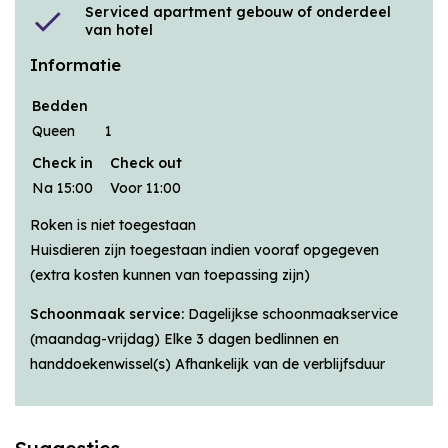
Serviced apartment gebouw of onderdeel
check
van hotel
Informatie
Bedden
Queen
1
Check in
Check out
Na 15:00
Voor 11:00
Roken is niet toegestaan
Huisdieren zijn toegestaan indien vooraf opgegeven
(extra kosten kunnen van toepassing zijn)
Schoonmaak service:
Dagelijkse schoonmaakservice
(maandag-vrijdag) Elke 3 dagen bedlinnen en
handdoekenwissel(s) Afhankelijk van de verblijfsduur