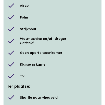
check
Airco
check
Föhn
check
Strijkbout
Wasmachine en/of -droger
check
Gedeeld
check
Geen aparte woonkamer
check
Kluisje in kamer
check
TV
Ter plaatse:
check
Shuttle naar vliegveld