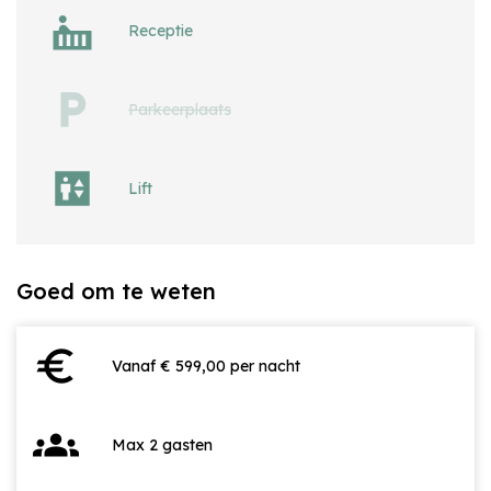
Receptie
Parkeerplaats
Lift
Goed om te weten
euro
Vanaf € 599,00 per nacht
groups
Max 2 gasten