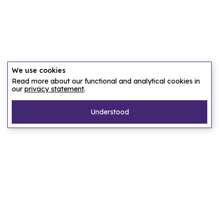
We use cookies
Read more about our functional and analytical cookies in
our
privacy statement
.
Understood
Pagina's
Home
Ons verhaal
Laat ons een accommodatie zoeken
FAQ