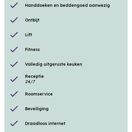
check
Handdoeken en beddengoed aanwezig
check
Ontbijt
check
Lift
check
Fitness
check
Volledig uitgeruste keuken
Receptie
check
24/7
check
Roomservice
check
Beveiliging
check
Draadloos internet