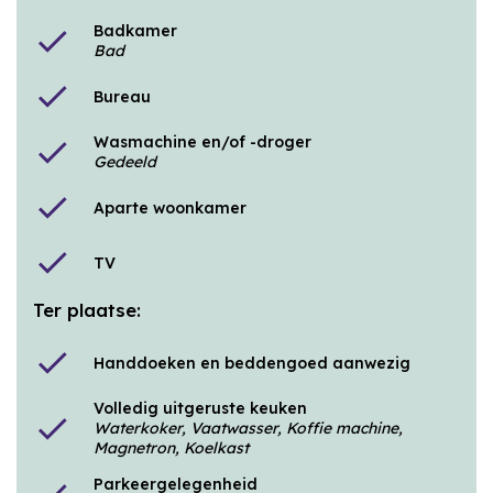
Badkamer
check
Bad
check
Bureau
Wasmachine en/of -droger
check
Gedeeld
check
Aparte woonkamer
check
TV
Ter plaatse:
check
Handdoeken en beddengoed aanwezig
Volledig uitgeruste keuken
check
Waterkoker, Vaatwasser, Koffie machine,
Magnetron, Koelkast
Parkeergelegenheid