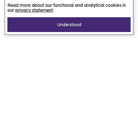
Read more about our functional and analytical cookies in
our
privacy statement
.
Understood
Pagina's
Home
Ons verhaal
Laat ons een accommodatie zoeken
FAQ
Privacy statement
Algemene voorwaarden
Bestemmingen
Amsterdam