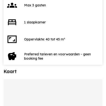
groups
Max 3 gasten
bed
1 slaapkamer
aspect_ratio
Oppervlakte: 40 tot 45 m²
savings
Preferred tarieven en voorwaarden - geen
booking fee
Kaart