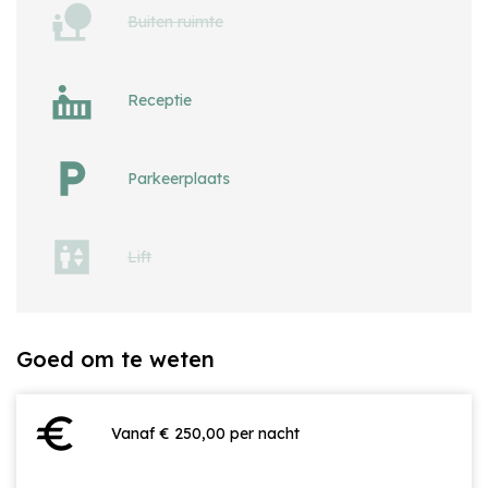
Buiten ruimte
Receptie
Parkeerplaats
Lift
Goed om te weten
euro
Vanaf € 250,00 per nacht