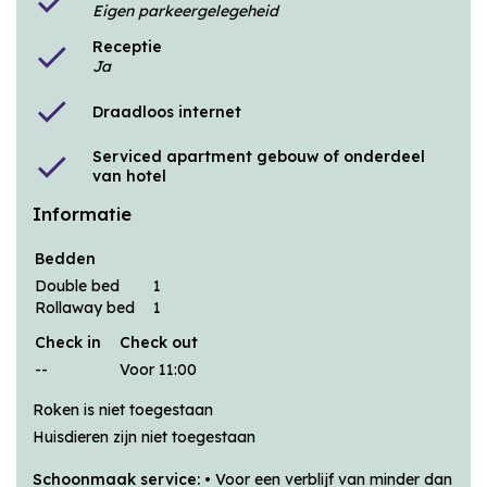
check
Eigen parkeergelegeheid
Receptie
check
Ja
check
Draadloos internet
Serviced apartment gebouw of onderdeel
check
van hotel
Informatie
Bedden
Double bed
1
Rollaway bed
1
Check in
Check out
--
Voor 11:00
Roken is niet toegestaan
Huisdieren zijn niet toegestaan
Schoonmaak service:
• Voor een verblijf van minder dan